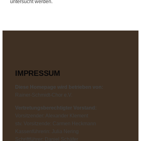
untersucht werden.
IMPRESSUM
Diese Homepage wird betrieben von:
Rainer-Schmidt-Chor e.V.
Vertretungsberechtigter Vorstand:
Vorsitzender: Alexander Klement
stv. Vorsitzende: Carmen Heckmann
Kassenführerin: Julia Nering
Schriftführer: Daniel Schäfer